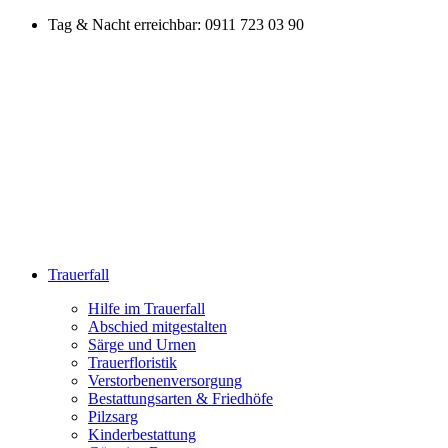
Zum
Tag & Nacht erreichbar: 0911 723 03 90
Inhalt
springen
Trauerfall
Hilfe im Trauerfall
Abschied mitgestalten
Särge und Urnen
Trauerfloristik
Verstorbenenversorgung
Bestattungsarten & Friedhöfe
Pilzsarg
Kinderbestattung