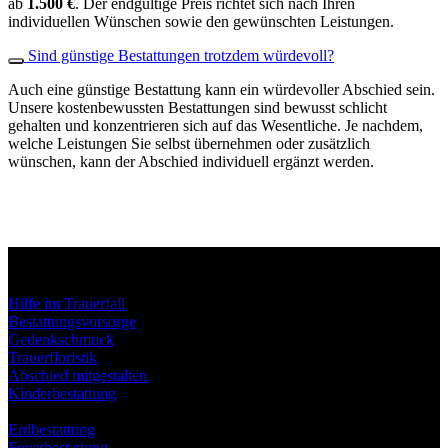
ab
1.500 €
. Der endgültige Preis richtet sich nach Ihren
individuellen Wünschen sowie den gewünschten Leistungen.
Sind günstige Bestattungen trotzdem würdevoll?
Auch eine günstige Bestattung kann ein würdevoller Abschied sein.
Unsere kostenbewussten Bestattungen sind bewusst schlicht
gehalten und konzentrieren sich auf das Wesentliche. Je nachdem,
welche Leistungen Sie selbst übernehmen oder zusätzlich
wünschen, kann der Abschied individuell ergänzt werden.
Unser Leistungen
Hilfe im Trauerfall
Bestattungsvorsorge
Gedenkschmuck
Trauerfloristik
Abschied mitgestalten
Kinderbestattung
Bestattungsarten
Erdbestattung
Feuerbestattung