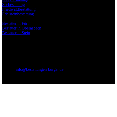
Seebestattung
Friedwaldbestattung
Edelsteinbestattung
Standorte
Bestatter in Fürth
Bestatter in Oberasbach
Bestatter in Stein
Kontakt
Bestattungen Burger, Nachf. Johannes Bauer, e.K.
Schwabacher Str. 95
90763 Fürth
Tel. 0911/7230390
E-Mail:
info@bestattungen-burger.de