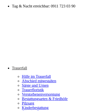
Zum
Tag & Nacht erreichbar: 0911 723 03 90
Inhalt
springen
Trauerfall
Hilfe im Trauerfall
Abschied mitgestalten
Särge und Urnen
Trauerfloristik
Verstorbenenversorgung
Bestattungsarten & Friedhöfe
Pilzsarg
Kinderbestattung