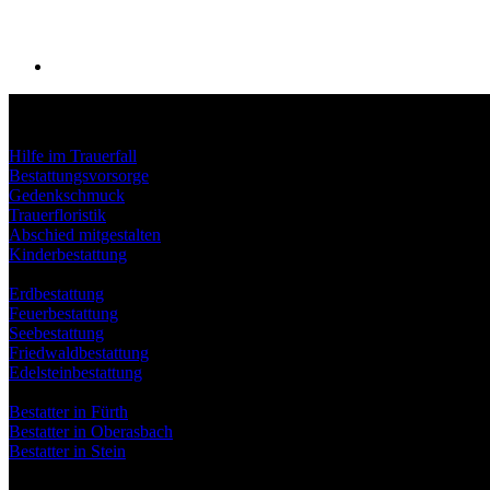
Unser Leistungen
Hilfe im Trauerfall
Bestattungsvorsorge
Gedenkschmuck
Trauerfloristik
Abschied mitgestalten
Kinderbestattung
Bestattungsarten
Erdbestattung
Feuerbestattung
Seebestattung
Friedwaldbestattung
Edelsteinbestattung
Standorte
Bestatter in Fürth
Bestatter in Oberasbach
Bestatter in Stein
Kontakt